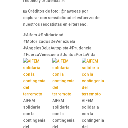
respeto y prudencia 💪
📸 Créditos de foto: @nawseas por
capturar con sensibilidad el esfuerzo de
nuestros rescatistas en el terreno.
#Aifem #Solidaridad
#MotorizadosDeVenezuela
#AngelesDeLaAutopista #Prudencia
#FuerzaVenezuela #JuntosPorLaVida
AIFEM
AIFEM
AIFEM
solidaria
solidaria
solidaria
con la
con la
con la
contingenia
contingenia
contingenia
del
del
del