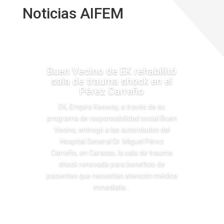
Noticias AIFEM
Buen Vecino de EK rehabilitó
sala de trauma shock en el
Pérez Carreño
EK, Empire Keeway, a través de su
programa de responsabilidad social Buen
Vecino, entregó a las autoridades del
Hospital General Dr. Miguel Pérez
Carreño, en Caracas, la sala de trauma
shock renovada para beneficio de
pacientes que necesitan atención médica
inmediata...
Leer más